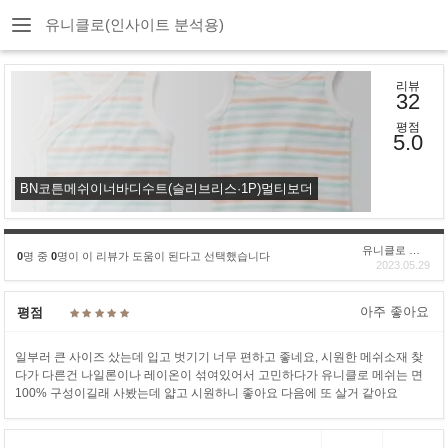
유니클로(인사이트 분석용)
리뷰
32
평점
5.0
BN코튼메쉬이너바디수트(슬리브리스·1P)멀티보더
유니클로 구****
0
명 중
0
명이 이 리뷰가 도움이 된다고 선택했습니다
2023.05.29
아주 좋아요
평점
일부러 큰 사이즈 샀는데 입고 벗기기 너무 편하고 좋네요, 시원한 메쉬소재 찾
다가 다른건 나일론이나 레이온이 섞여있어서 고민하다가 유니클로 메쉬는 면
100% 구성이길래 사봤는데 얇고 시원하니 좋아요 다음에 또 살거 같아요