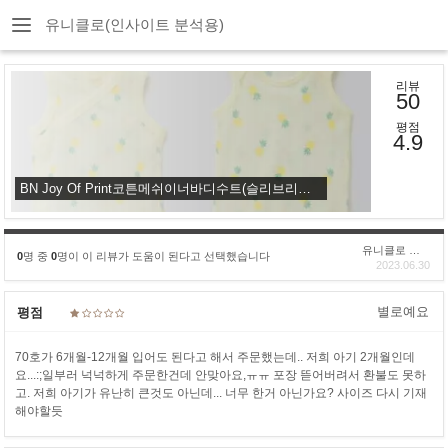
유니클로(인사이트 분석용)
리뷰
50
평점
4.9
BN Joy Of Print코튼메쉬이너바디수트(슬리브리스·1P)파인애플
유니클로 구****
0
명 중
0
명이 이 리뷰가 도움이 된다고 선택했습니다
2023.06.30
별로예요
평점
70호가 6개월-12개월 입어도 된다고 해서 주문했는데.. 저희 아기 2개월인데
요...:;일부러 넉넉하게 주문한건데 안맞아요,ㅠㅠ 포장 뜯어버려서 환불도 못하
고. 저희 아기가 유난히 큰것도 아닌데... 너무 한거 아닌가요? 사이즈 다시 기재
해야할듯