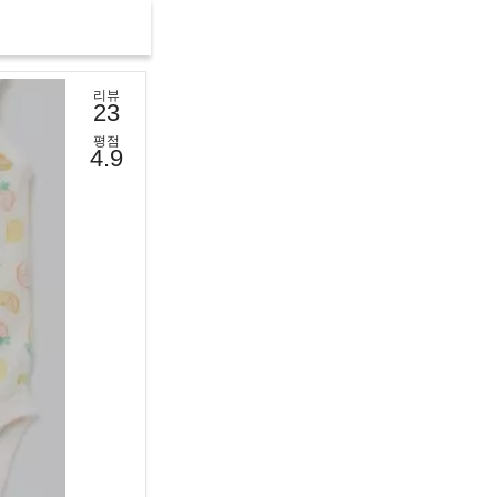
리뷰
23
평점
4.9