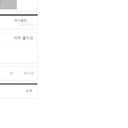
유니클로 구****
2023.06.19
아주 좋아요
네
아니요
등록