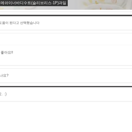
int코튼메쉬이너바디수트(슬리브리스·1P)과일
 도움이 된다고 선택했습니다
좋아요!!
나요?