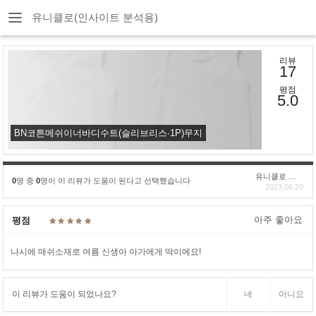
유니클로(인사이트 분석용)
리뷰
17
평점
5.0
BN코튼메쉬이너바디수트(슬리브리스·1P)무지
유니클로 구****
0
명 중
0
명이 이 리뷰가 도움이 된다고 선택했습니다
2023.06.29
아주 좋아요
평점
나시에 매쉬소재로 여름 신생아 아가에게 딱이에요!
이 리뷰가 도움이 되었나요?
네
아니요