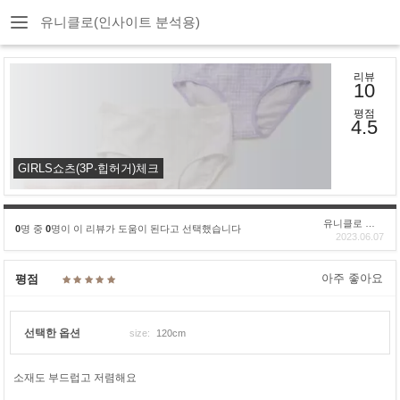
유니클로(인사이트 분석용)
리뷰
10
평점
4.5
GIRLS쇼츠(3P·힙허거)체크
유니클로 구****
0
명 중
0
명이 이 리뷰가 도움이 된다고 선택했습니다
2023.06.07
아주 좋아요
평점
선택한 옵션
size:
120cm
소재도 부드럽고 저렴해요