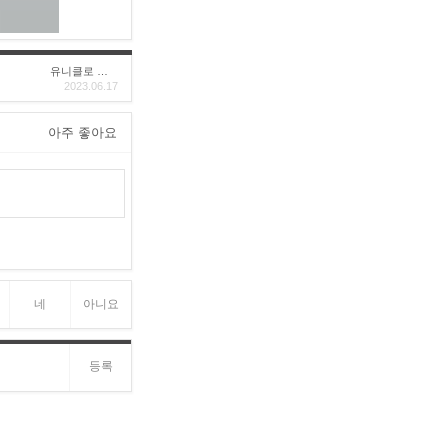
유니클로 구****
2023.06.17
아주 좋아요
네
아니요
등록