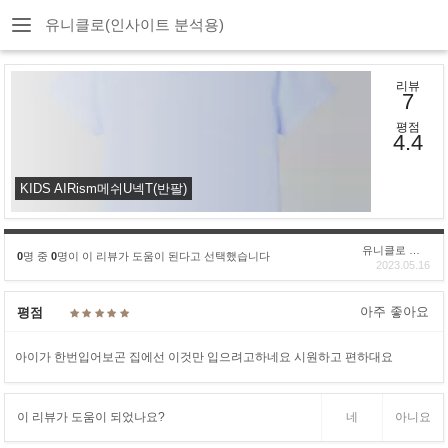
유니클로(인사이트 분석용)
리뷰
7
평점
4.4
KIDS AIRism메쉬U넥T(반팔)
유니클로 구****
0
명 중
0
명이 이 리뷰가 도움이 된다고 선택했습니다
2023.05.16
아주 좋아요
평점
아이가 한번입어보곤 집에선 이것만 입으려고하네요 시원하고 편하대요
이 리뷰가 도움이 되었나요?
네
아니요