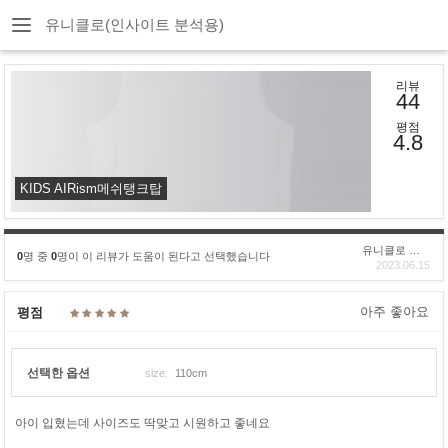
유니클로(인사이트 분석용)
리뷰
44
평점
4.8
KIDS AIRism메쉬탱크탑
유니클로 구****
0
명 중
0
명이 이 리뷰가 도움이 된다고 선택했습니다
2023.06.15
아주 좋아요
평점
선택한 옵션
size:
110cm
아이 입혔는데 사이즈도 딱맞고 시원하고 좋네요