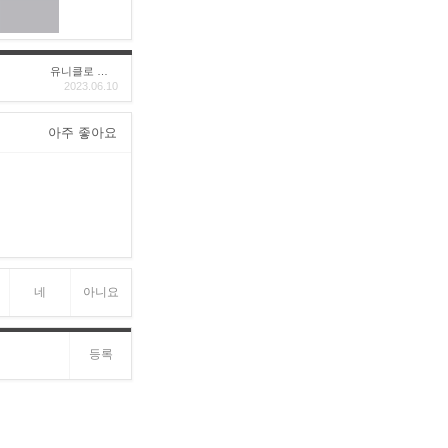
유니클로 구****
2023.06.10
아주 좋아요
네
아니요
등록