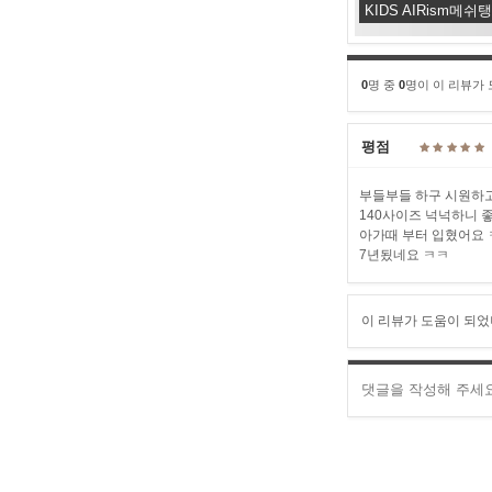
KIDS AIRism메쉬
0
명 중
0
명이 이 리뷰가
평점
부들부들 하구 시원하고1
140사이즈 넉넉하니 
아가때 부터 입혔어요 
7년됬네요 ㅋㅋ
이 리뷰가 도움이 되었