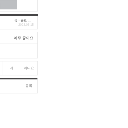
유니클로 구****
2023.05.15
아주 좋아요
네
아니요
등록