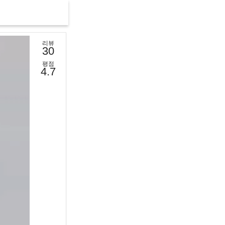
리뷰
30
평점
4.7