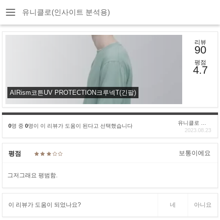
유니클로(인사이트 분석용)
리뷰
90
평점
4.7
AIRism코튼UV PROTECTION크루넥T(긴팔)
유니클로 구****
0
명 중
0
명이 이 리뷰가 도움이 된다고 선택했습니다
2023.08.23
보통이에요
평점
그저그래요 평범함.
이 리뷰가 도움이 되었나요?
네
아니요