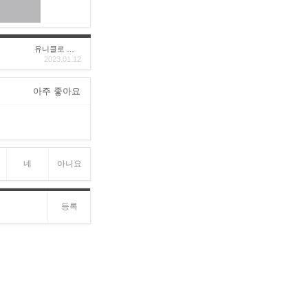
유니클로 구****
2023.01.12
아주 좋아요
네
아니요
등록