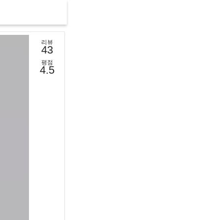
리뷰
43
평점
4.5