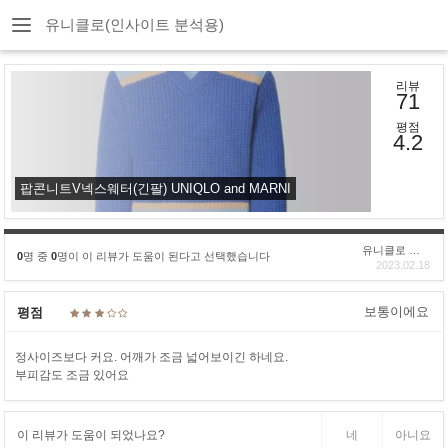
유니클로(인사이트 분석용)
리뷰
71
평점
4.2
팝콘니트V넥스웨터(긴팔) UNIQLO and MARNI
유니클로 구****
0
명 중
0
명이 이 리뷰가 도움이 된다고 선택했습니다
2023.02.18
보통이에요
평점
정사이즈보다 커요. 어깨가 조금 넓어보이긴 하네요.
부피감도 조금 있어요
이 리뷰가 도움이 되었나요?
네
아니요