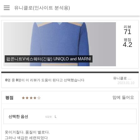
유니클로(인사이트 분석용)
리뷰
71
평점
4.2
팝콘니트V넥스웨터(긴팔) UNIQLO and MARNI
유니클로 구****
0
명 중
0
명이 이 리뷰가 도움이 된다고 선택했습니다
2023.01.10
맘에 들어요
평점
선택한 옵션
size:
L
옷이거칠다. 품질이 별로다.
그러나 색감은 세련되었다