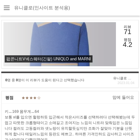
유니클로(인사이트 분석용)
리뷰
71
평점
4.2
팝콘니트V넥스웨터(긴팔) UNIQLO and MARNI
유니클로 구****
0
명 중
0
명이 이 리뷰가 도움이 된다고 선택했습니다
2023.01.04
맘에 들어요
평점
키ㅡ169 몸무게ㅡ64
보통 xl를 입으면 헐렁하듯 입곤해서 적은사이즈를 선택하려다 선택해봤는데 두
껍고 따뜻한 크롭형태이고 소매길고 조여지는 느낌의 니트라 맞춰입은 느낌입
니다 컬러도 고동컬러와 샛노랑이 유치할듯싶지만 조화가 잘맞아 기분을 산뜻
하게 합니다 테일러느낌의 등판도 예쁘고.. 하여튼 가격인하도 감사하고 사이즈
가 남아있어 다행이였어요