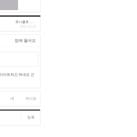
유니클로 구****
2022.12.10
맘에 들어요
 타이트하긴 하네요 근
네
아니요
등록