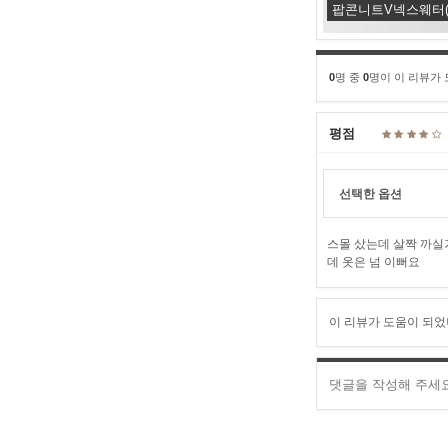
팝콘니트V넥스웨터(긴팔
0
명 중
0
명이 이 리뷰가
평점
선택한 옵션
스몰 샀는데 살짝 까실
데 옷은 넘 이뻐요
이 리뷰가 도움이 되었