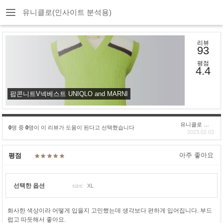
유니클로(인사이트 분석용)
리뷰
93
평점
4.4
팝콘니트V넥베스트 UNIQLO and MARNI
유니클로 구****
0
명 중
0
명이 이 리뷰가 도움이 된다고 선택했습니다
2023.02.02
아주 좋아요
평점
선택한 옵션
size:
XL
화사한 색상이라 어떻게 입을지 고민했는데 생각보다 편하게 입어집니다. 부드
럽고 따듯해서 좋아요.