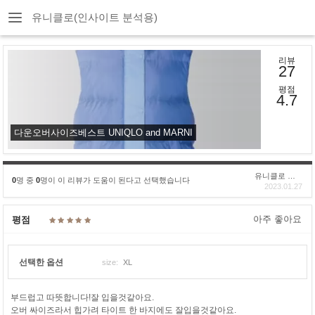
유니클로(인사이트 분석용)
리뷰
27
평점
4.7
다운오버사이즈베스트 UNIQLO and MARNI
유니클로 구****
0
명 중
0
명이 이 리뷰가 도움이 된다고 선택했습니다
2023.01.27
아주 좋아요
평점
선택한 옵션
size:
XL
부드럽고 따뜻합니다!잘 입을것같아요.
오버 싸이즈라서 힙가려 타이트 한 바지에도 잘입을것같아요.