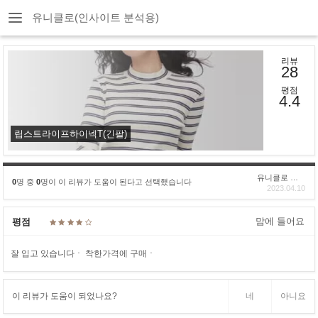
유니클로(인사이트 분석용)
리뷰
28
평점
4.4
립스트라이프하이넥T(긴팔)
유니클로 구****
0
명 중
0
명이 이 리뷰가 도움이 된다고 선택했습니다
2023.04.10
맘에 들어요
평점
잘 입고 있습니다ㆍ 착한가격에 구매ㆍ
이 리뷰가 도움이 되었나요?
네
아니요