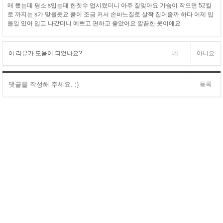
매 했는데 평소 s입는데 한칫수 업시켰더니 아주 잘맞아요 가슴이 작으면 52킬
로 까지는 s가 맞을듯요 품이 조금 커서 손바느질로 살짝 집어줄까 하다 어제 입
을일 있어 입고 나갔더니 예쁘고 편하고 좋았어요 깔끔한 옷이에요
이 리뷰가 도움이 되었나요?
네
아니요
등록