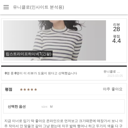
유니클로(인사이트 분석용)
리뷰
28
평점
4.4
립스트라이프하이넥T(긴팔)
유니클로 구****
0
명 중
0
명이 이 리뷰가 도움이 된다고 선택했습니다
2023.03.05
아주 좋아요
평점
선택한 옵션
size:
M
지금 이너로 입기 딱 좋아요 온라인으로 먼저보고 크기때문에 매장가서 보니 아
주 작아서 안 맞을것 같아 그냥 왔는데 자꾸 밟혀 행여나 하고 두가지 색을 다 구