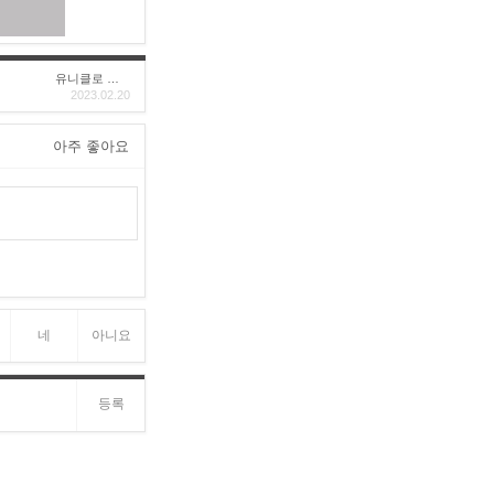
유니클로 구****
2023.02.20
아주 좋아요
네
아니요
등록