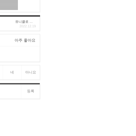
유니클로 구****
2022.12.19
아주 좋아요
네
아니요
등록