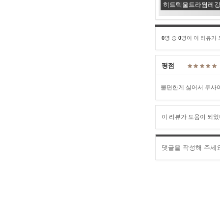
히트텍울트라웜레깅스
0
명 중
0
명이 이 리뷰가
평점
불편한게 싫어서 두사이
이 리뷰가 도움이 되었