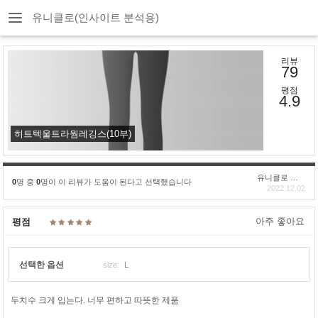
유니클로(인사이트 분석용)
리뷰
79
평점
4.9
히트텍울트라웜레깅스(10부)
유니클로 구****
0
명 중
0
명이 이 리뷰가 도움이 된다고 선택했습니다
2022.12.02
아주 좋아요
평점
선택한 옵션
size:
L
두치수 크게 입는다. 너무 편하고 따뜻한 제품