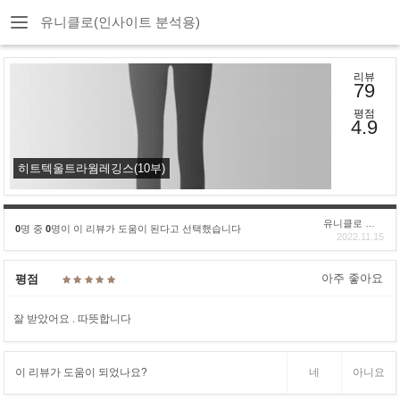
유니클로(인사이트 분석용)
리뷰
79
평점
4.9
히트텍울트라웜레깅스(10부)
유니클로 구****
0
명 중
0
명이 이 리뷰가 도움이 된다고 선택했습니다
2022.11.15
아주 좋아요
평점
잘 받았어요 . 따뜻합니다
이 리뷰가 도움이 되었나요?
네
아니요