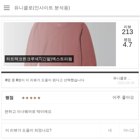
유니클로(인사이트 분석용)
리뷰
213
평점
4.7
히트텍코튼크루넥T(긴팔)엑스트라웜
유니클로 구****
0
명 중
0
명이 이 리뷰가 도움이 된다고 선택했습니다
2023.06.28
아주 좋아요
평점
편하고 이너웨어로 딱이에요
이 리뷰가 도움이 되었나요?
네
아니요