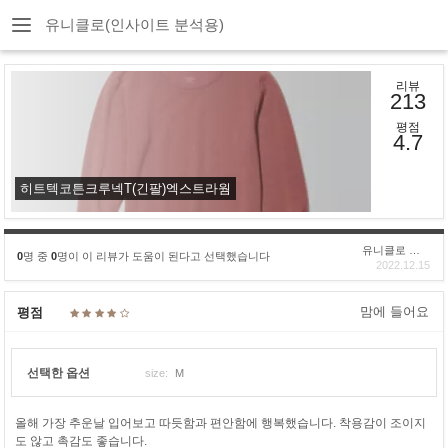
유니클로(인사이트 분석용)
리뷰
213
평점
4.7
히트텍코튼크루넥T(긴팔)엑스트라웜
유니클로 구****
0
명 중
0
명이 이 리뷰가 도움이 된다고 선택했습니다
2022.12.15
맘에 들어요
평점
선택한 옵션
size:
M
올해 가장 추운날 입어보고 따듯함과 편안함에 행복했습니다. 착용감이 조이지
도 않고 촉감도 좋습니다.