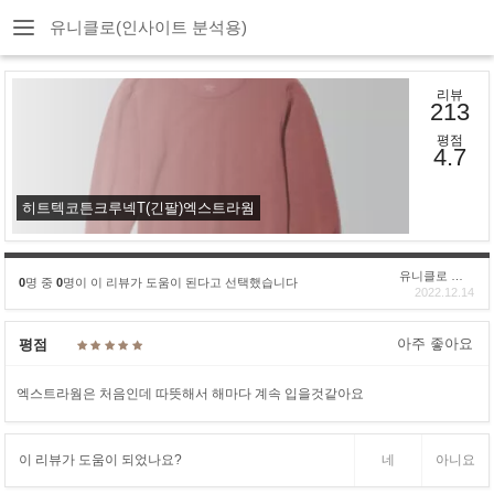
유니클로(인사이트 분석용)
리뷰
213
평점
4.7
히트텍코튼크루넥T(긴팔)엑스트라웜
유니클로 구****
0
명 중
0
명이 이 리뷰가 도움이 된다고 선택했습니다
2022.12.14
아주 좋아요
평점
엑스트라웜은 처음인데 따뜻해서 해마다 계속 입을것같아요
이 리뷰가 도움이 되었나요?
네
아니요