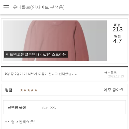
유니클로(인사이트 분석용)
리뷰
213
평점
4.7
히트텍코튼크루넥T(긴팔)엑스트라웜
유니클로 구****
0
명 중
0
명이 이 리뷰가 도움이 된다고 선택했습니다
2022.12.13
아주 좋아요
평점
선택한 옵션
size:
XXL
부드럽고 편해요 굿!