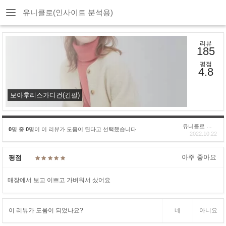
유니클로(인사이트 분석용)
리뷰
185
평점
4.8
보아후리스가디건(긴팔)
유니클로 구****
0
명 중
0
명이 이 리뷰가 도움이 된다고 선택했습니다
2022.10.22
아주 좋아요
평점
매장에서 보고 이쁘고 가벼워서 샀어요
이 리뷰가 도움이 되었나요?
네
아니요