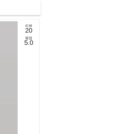
리뷰
20
평점
5.0