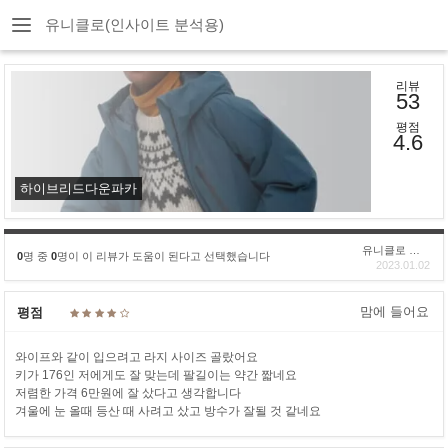
유니클로(인사이트 분석용)
리뷰
53
평점
4.6
하이브리드다운파카
유니클로 구****
0
명 중
0
명이 이 리뷰가 도움이 된다고 선택했습니다
2023.01.02
맘에 들어요
평점
와이프와 같이 입으려고 라지 사이즈 골랐어요
키가 176인 저에게도 잘 맞는데 팔길이는 약간 짧네요
저렴한 가격 6만원에 잘 샀다고 생각합니다
겨울에 눈 올때 등산 때 사려고 샀고 방수가 잘될 것 같네요