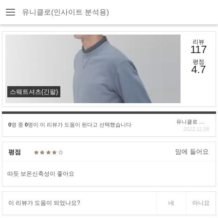
유니클로(인사이트 분석용)
리뷰
117
평점
4.7
스웨트셔츠(긴팔)
유니클로 구****
0
명 중
0
명이 이 리뷰가 도움이 된다고 선택했습니다
2022.11.06
맘에 들어요
평점
따듯 보온신축성이 좋아요
이 리뷰가 도움이 되었나요?
네
아니요