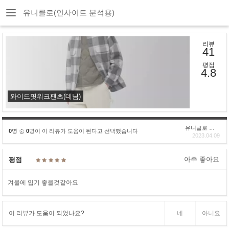
유니클로(인사이트 분석용)
리뷰
41
평점
4.8
와이드핏워크팬츠(데님)
유니클로 구****
0
명 중
0
명이 이 리뷰가 도움이 된다고 선택했습니다
2023.04.09
아주 좋아요
평점
겨울에 입기 좋을것같아요
이 리뷰가 도움이 되었나요?
네
아니요