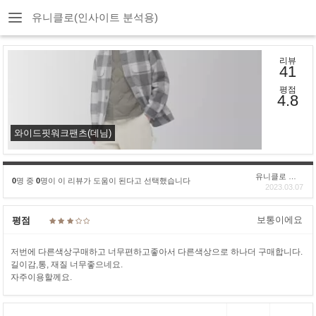
유니클로(인사이트 분석용)
리뷰
41
평점
4.8
와이드핏워크팬츠(데님)
유니클로 구****
0
명 중
0
명이 이 리뷰가 도움이 된다고 선택했습니다
2023.03.07
보통이에요
평점
저번에 다른색상구매하고 너무편하고좋아서 다른색상으로 하나더 구매합니다.
길이감,통, 재질 너무좋으네요.
자주이용할께요.