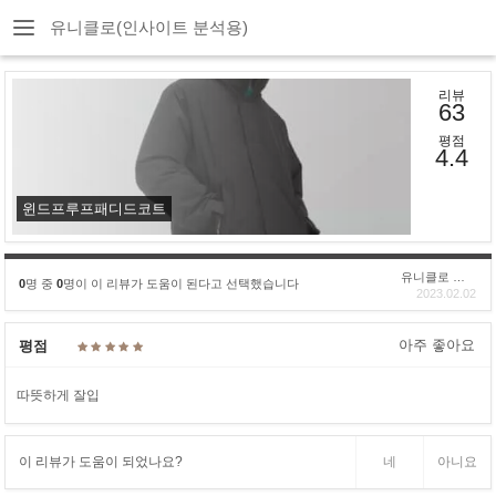
유니클로(인사이트 분석용)
리뷰
63
평점
4.4
윈드프루프패디드코트
유니클로 구****
0
명 중
0
명이 이 리뷰가 도움이 된다고 선택했습니다
2023.02.02
아주 좋아요
평점
따뜻하게 잘입
이 리뷰가 도움이 되었나요?
네
아니요