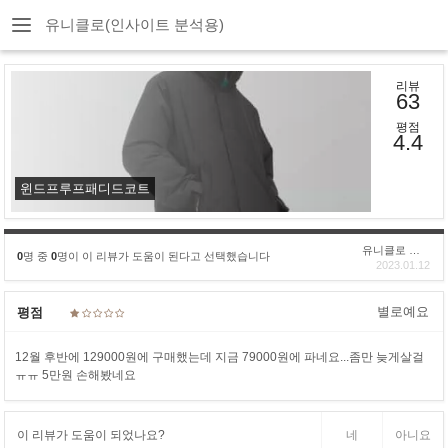
유니클로(인사이트 분석용)
리뷰
63
평점
4.4
윈드프루프패디드코트
유니클로 구****
0
명 중
0
명이 이 리뷰가 도움이 된다고 선택했습니다
2023.01.12
별로예요
평점
12월 후반에 129000원에 구매했는데 지금 79000원에 파네요...좀만 늦게살걸
ㅠㅠ 5만원 손해봤네요
이 리뷰가 도움이 되었나요?
네
아니요