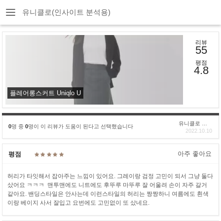
유니클로(인사이트 분석용)
리뷰
55
평점
4.8
플레어롱스커트 Uniqlo U
유니클로 구****
0
명 중
0
명이 이 리뷰가 도움이 된다고 선택했습니다
2022.10.10
아주 좋아요
평점
허리가 타잇해서 잡아주는 느낌이 있어요. 그레이랑 검정 고민이 되서 그냥 둘다
샀어요 ㅋㅋㅋ 맨투맨에도 니트에도 후뚜루 마뚜루 잘 어울려 손이 자주 갈거
같아요. 밴딩스타일은 안사는데 이런스타일의 허리는 짱짱하니 여름에도 흰색
이랑 베이지 사서 잘입고 요번에도 고민없이 또 샀네요.