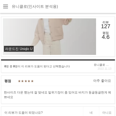
유니클로(인사이트 분석용)
리뷰
127
평점
4.6
라운드진 Uniqlo U
유니클로 구****
0
명 중
0
명이 이 리뷰가 도움이 된다고 선택했습니다
2022.11.13
아주 좋아요
평점
한사이즈 다운 했는데 잘 맞네요 밑위기장이 좀 있어요 바지가 둥글둥글한게 예
쁘네요
이 리뷰가 도움이 되었나요?
네
아니요