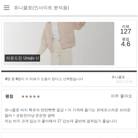
유니클로(인사이트 분석용)
리뷰
127
평점
4.6
라운드진 Uniqlo U
유니클로 구****
0
명 중
0
명이 이 리뷰가 도움이 된다고 선택했습니다
2022.10.08
아주 좋아요
평점
유니클로 바지 특유의 탄탄빳빳 질감 + 이 가격에 즐기는 르메르스러운 브라운
컬러 + 코팅진마냥 은은한 광택
저는 바지 크게 입는거 좋아해서 27 갔는데 골반에 걸쳐입기 좋습니다