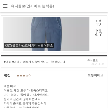
유니클로(인사이트 분석용)
리뷰
12
평점
4.7
KIDS울트라스트레치데님조거팬츠
유니클로 구****
0
명 중
0
명이 이 리뷰가 도움이 된다고 선택했습니다
2022.11.09
보통이에요
평점
배송 빠르고
착용감, 재질 모두 다 만족스러워요.
다만, 엉덩이 쪽에 올이 나가있네요.
정가로 산건데 많이 아쉽네요.
학예회 준비로 급하게 주문한거라
반품없이 그냥 입어야겠어요.