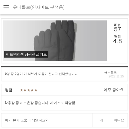
유니클로(인사이트 분석용)
리뷰
57
평점
4.8
히트텍라이닝펑션글러브
유니클로 구****
0
명 중
0
명이 이 리뷰가 도움이 된다고 선택했습니다
2022.11.25
아주 좋아요
평점
착용감 좋고 보온감 좋습니다. 사이즈도 적당함
이 리뷰가 도움이 되었나요?
네
아니요