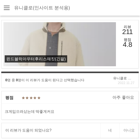
유니클로(인사이트 분석용)
리뷰
211
평점
4.8
윈드블럭아우터후리스재킷(긴팔)
유니클로 구****
0
명 중
0
명이 이 리뷰가 도움이 된다고 선택했습니다
2022.11.27
아주 좋아요
평점
크게입으려샀는데 딱좋게커요
이 리뷰가 도움이 되었나요?
네
아니요