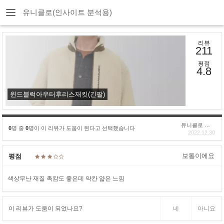
유니클로(인사이트 분석용)
리뷰
211
평점
4.8
윈드블럭아우터후리스재킷(긴팔)
유니클로 구****
0
명 중
0
명이 이 리뷰가 도움이 된다고 선택했습니다
2022.12.30
보통이에요
평점
색상무난 재질 촉캄도 좋은데 약칸 얇은 느낌
이 리뷰가 도움이 되었나요?
네
아니요