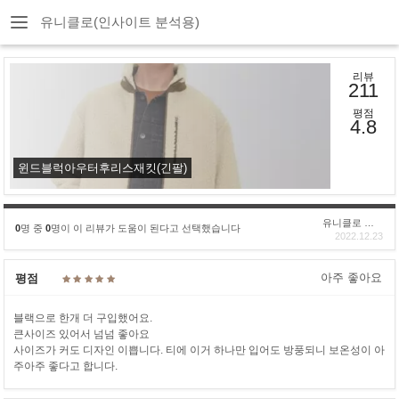
유니클로(인사이트 분석용)
리뷰
211
평점
4.8
윈드블럭아우터후리스재킷(긴팔)
유니클로 구****
0
명 중
0
명이 이 리뷰가 도움이 된다고 선택했습니다
2022.12.23
아주 좋아요
평점
블랙으로 한개 더 구입했어요.
큰사이즈 있어서 넘넘 좋아요
사이즈가 커도 디자인 이쁩니다. 티에 이거 하나만 입어도 방풍되니 보온성이 아
주아주 좋다고 합니다.