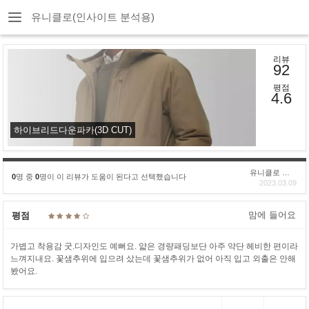
유니클로(인사이트 분석용)
리뷰
92
평점
4.6
하이브리드다운파카(3D CUT)
유니클로 구****
0
명 중
0
명이 이 리뷰가 도움이 된다고 선택했습니다
2023.03.09
맘에 들어요
평점
가볍고 착용감 굿.디자인도 예뻐요. 얇은 경량패딩보단 아주 약단 헤비한 편이라
느껴지내요. 꽃샘추위에 입으려 샀는데 꽃샘추위가 없어 아직 입고 외출은 안해
봤어요.