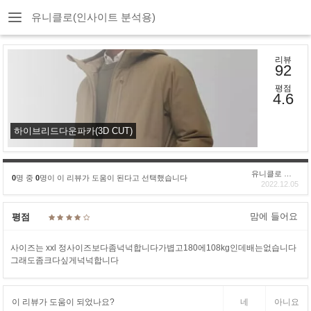
유니클로(인사이트 분석용)
리뷰
92
평점
4.6
하이브리드다운파카(3D CUT)
유니클로 구****
0
명 중
0
명이 이 리뷰가 도움이 된다고 선택했습니다
2022.12.05
맘에 들어요
평점
사이즈는 xxl 정사이즈보다좀넉넉합니다가볍고180에108kg인데배는없습니다
그래도좀크다싶게넉넉합니다
이 리뷰가 도움이 되었나요?
네
아니요