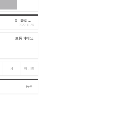
유니클로 구****
2022.11.30
보통이에요
네
아니요
등록