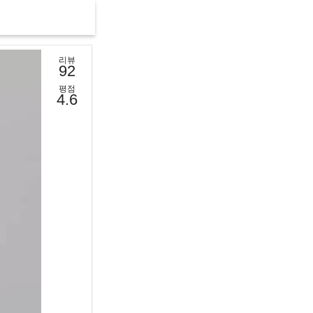
리뷰
92
평점
4.6