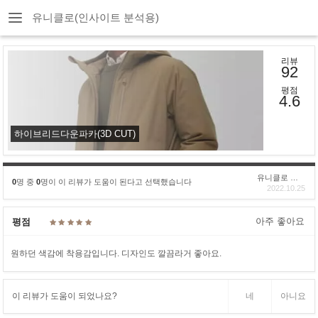
유니클로(인사이트 분석용)
리뷰
92
평점
4.6
하이브리드다운파카(3D CUT)
유니클로 구****
0
명 중
0
명이 이 리뷰가 도움이 된다고 선택했습니다
2022.10.25
아주 좋아요
평점
원하던 색감에 착용감입니다. 디자인도 깔끔라거 좋아요.
이 리뷰가 도움이 되었나요?
네
아니요