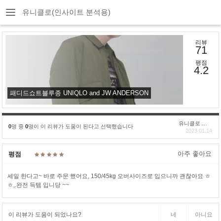
유니클로(인사이트 분석용)
리뷰
71
평점
4.2
패디드쇼트블루종 UNIQLO and JW ANDERSON
유니클로 구****
0
명 중
0
명이 이 리뷰가 도움이 된다고 선택했습니다
2023.01.14
아주 좋아요
평점
세일 한다고~ 바로 주문 했어요, 150/45kg 오버사이즈로 입으니까 괜찮아요 ㅎ
ㅎ,.완전 득템 입니당 ~~
이 리뷰가 도움이 되었나요?
네
아니요