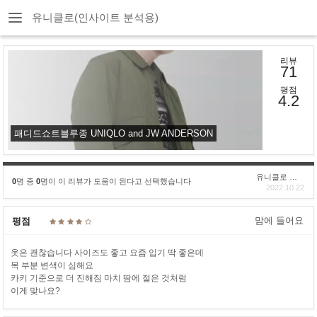
유니클로(인사이트 분석용)
리뷰
71
평점
4.2
패디드쇼트블루종 UNIQLO and JW ANDERSON
유니클로 구****
0
명 중
0
명이 이 리뷰가 도움이 된다고 선택했습니다
2022.10.22
맘에 들어요
평점
옷은 괜찮습니다 사이즈도 좋고 요즘 입기 딱 좋은데
목 부분 변색이 심해요
카키 기준으로 더 진해짐 마치 땀에 절은 것처럼
이게 맞나요?